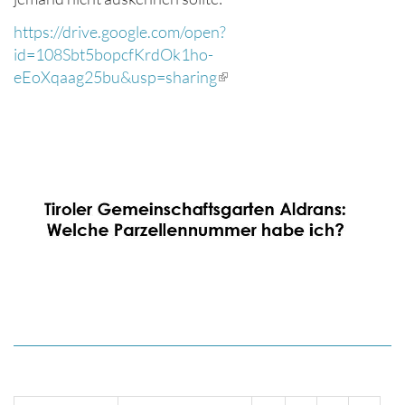
https://drive.google.com/open?
id=108Sbt5bopcfKrdOk1ho-
eEoXqaag25bu&usp=sharing
(Link
ist
extern)