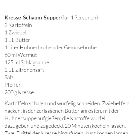
Kresse-Schaum-Suppe:
(für 4 Personen)
2 Kartoffeln
1 Zwiebel
1 EL Butter
1 Liter Hühnerbrühe oder Gemüsebrühe
60 ml Wermut
125 ml Schlagsahne
2 EL Zitronensaft
Salz
Pfeffer
200 g Kresse
Kartoffeln schälen und würfelig schneiden. Zwiebel fein
hacken, in der zerlassenen Butter anrösten, mit der
Hühnersuppe aufgießen, die Kartoffelwürfel
dazugeben und zugedeckt 20 Minuten köcheln lassen.
Zwei Drittel der Kresse hinzufügen, kurz kochen lassen