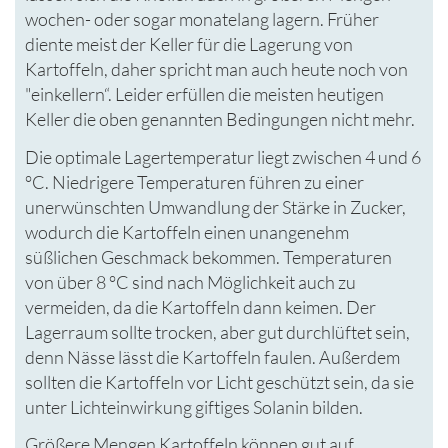
wochen- oder sogar monatelang lagern. Früher
diente meist der Keller für die Lagerung von
Kartoffeln, daher spricht man auch heute noch von
"einkellern“. Leider erfüllen die meisten heutigen
Keller die oben genannten Bedingungen nicht mehr.
Die optimale Lagertemperatur liegt zwischen 4 und 6
°C. Niedrigere Temperaturen führen zu einer
unerwünschten Umwandlung der Stärke in Zucker,
wodurch die Kartoffeln einen unangenehm
süßlichen Geschmack bekommen. Temperaturen
von über 8 °C sind nach Möglichkeit auch zu
vermeiden, da die Kartoffeln dann keimen. Der
Lagerraum sollte trocken, aber gut durchlüftet sein,
denn Nässe lässt die Kartoffeln faulen. Außerdem
sollten die Kartoffeln vor Licht geschützt sein, da sie
unter Lichteinwirkung giftiges Solanin bilden.
Größere Mengen Kartoffeln können gut auf