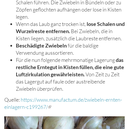
Schalen führen. Die Zwiebeln in Bündeln oder zu
Zöpfen geflochten aufhängen oder lose in Kisten
legen.
Wenn das Laub ganz trocken ist,
lose Schalen und
Wurzelreste entfernen.
Bei Zwiebeln, die in
Kisten liegen, zusätzlich die Laubreste entfernen.
Beschädigte Zwiebeln
für die baldige
Verwendung aussortieren.
Für die nun folgende mehrmonatige Lagerung
das
restliche Erntegut in Kisten füllen, die eine gute
Luftzirkulation gewährleisten.
Von Zeit zu Zeit
das Lagergut auf faule oder austreibende
Zwiebeln überprüfen.
Quelle:
https://www.manufactum.de/zwiebeln-ernten-
einlagern-c199267/
(Link
ist
extern)