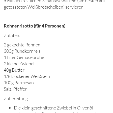
• Mit den restlichen Schafkäsewürfeln (am besten auf
getoasteten Weißbrotscheiben) servieren
Rohnenrisotto (für 4 Personen)
Zutaten:
2 gekochte Rohnen
300g Rundkornreis
1 Liter Gemüsebrühe
2 kleine Zwiebel
40g Butter
1/8 trockener Weißwein
100g Parmesan
Salz, Pfeffer
Zubereitung:
Die klein geschnittene Zwiebel in Olivenöl