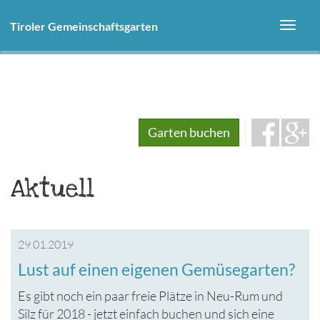
Direkt
zum
Tiroler Gemeinschaftsgarten
Toggl
Inhalt
navig
Garten buchen
Aktuell
29.01.2019
Lust auf einen eigenen Gemüsegarten?
Es gibt noch ein paar freie Plätze in Neu-Rum und
Silz für 2018 - jetzt einfach buchen und sich eine