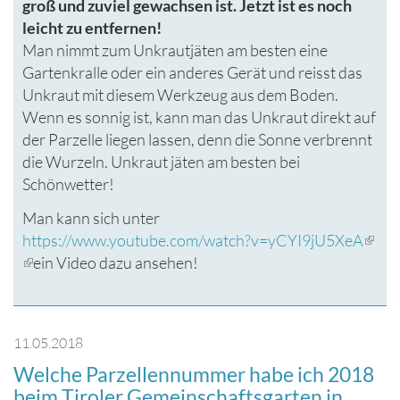
groß und zuviel gewachsen ist. Jetzt ist es noch
leicht zu entfernen!
Man nimmt zum Unkrautjäten am besten eine
Gartenkralle oder ein anderes Gerät und reisst das
Unkraut mit diesem Werkzeug aus dem Boden.
Wenn es sonnig ist, kann man das Unkraut direkt auf
der Parzelle liegen lassen, denn die Sonne verbrennt
die Wurzeln. Unkraut jäten am besten bei
Schönwetter!
Man kann sich unter
https://www.youtube.com/watch?v=yCYI9jU5XeA
(link
(Link
ein Video dazu ansehen!
is
ist
exter
extern)
11.05.2018
Welche Parzellennummer habe ich 2018
beim Tiroler Gemeinschaftsgarten in